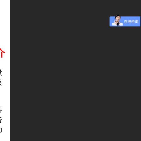
介
设
及
备
管
助